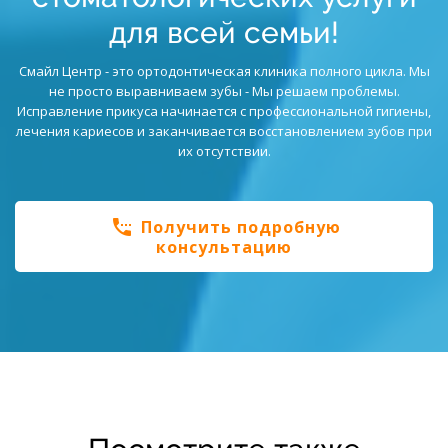
для всей семьи!
Смайл Центр - это ортодонтическая клиника полного цикла. Мы
не просто выравниваем зубы - Мы решаем проблемы.
Исправление прикуса начинается с профессиональной гигиены,
лечения кариесов и заканчивается восстановлением зубов при
их отсутствии.
settings_phone
Получить подробную
консультацию